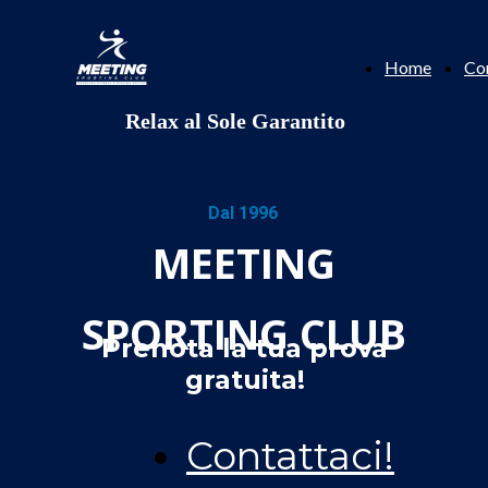
Home
Con
Relax al Sole Garantito
Dal 1996
MEETING
SPORTING CLUB
Prenota la tua prova
gratuita!
Contattaci!