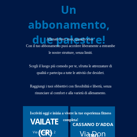
Un
abbonamento,
due palestre!
Allenati dove vuoi, quando vuoi.
Con il tuo abbonamento puoi accedere liberamente a entrambe
le nostre strutture, senza limiti.
Scegli il luogo più comodo per te, sfrutta le attrezzature di
qualità e partecipa a tutte le attività che desideri.
Raggiungi i tuoi obbiettivi con flessibilità e libertà, senza
rinunciare al comfort e alla varietà di allenamento.
Iscriviti oggi e inizia a vivere la tue esperienza fitness
VAILATE
completa!
CASSANO D'ADDA
(CR)
Via Don
Via I Maggio, 2
(MI)